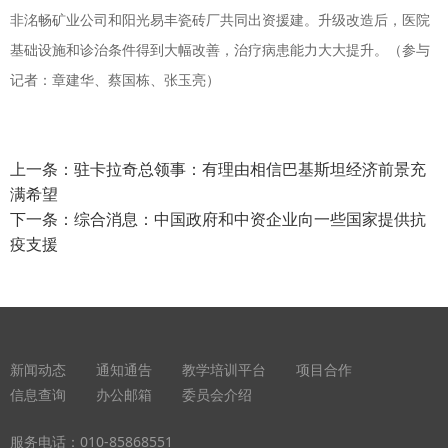
非洺畅矿业公司和阳光易丰瓷砖厂共同出资援建。升级改造后，医院
基础设施和诊治条件得到大幅改善，治疗病患能力大大提升。（参与
记者：章建华、蔡国栋、张玉亮）
上一条：
驻卡拉奇总领事：有理由相信巴基斯坦经济前景充
满希望
下一条：
综合消息：中国政府和中资企业向一些国家提供抗
疫支援
新闻动态
通知通告
教学培训平台
项目合作
信息查询
办公邮箱
委员会介绍
服务电话：
010-85868551